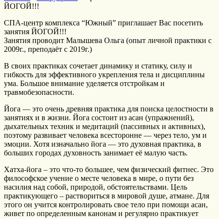
ЙОГОЙ!!!
СПА-центр комплекса “Южный” приглашает Вас посетить
занятия ЙОГОЙ!!!
Занятия проводит Малышева Ольга (опыт личной практики с
2009г., преподаёт с 2019г.)
В своих практиках сочетает динамику и статику, силу и
гибкость для эффективного укрепления тела и дисциплины
ума. Большое внимание уделяется отстройкам и
травмобезопасности.
Йога — это очень древняя практика для поиска целостности в
занятиях и в жизни. Йога состоит из асан (упражнений),
дыхательных техник и медитаций (пассивных и активных),
поэтому развивает человека всесторонне — через тело, ум и
эмоции. Хотя изначально йога — это духовная практика, в
больших городах духовность занимает её малую часть.
Хатха-йога – это что-то большее, чем физический фитнес. Это
философское учение о месте человека в мире, о пути без
насилия над собой, природой, обстоятельствами. Цель
практикующего – раствориться в мировой душе, атмане. Для
этого он учится контролировать свое тело при помощи асан,
живет по определенным канонам и регулярно практикует